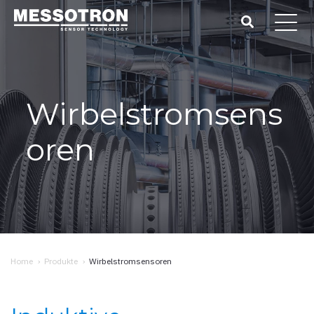
Wirbelstromsens
oren
Home
›
Produkte
›
Wirbelstromsensoren