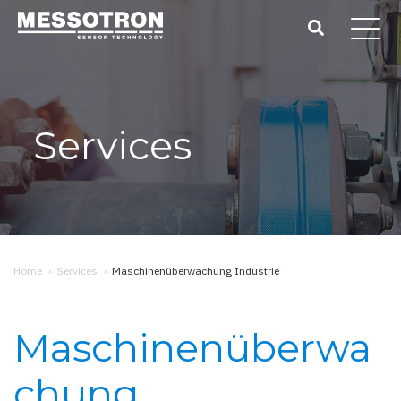
Services
Home
›
Services
›
Maschinenüberwachung Industrie
Maschinenüberwa
chung