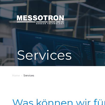
Services
Home
›
Services
Was können wir für