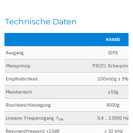
Technische Daten
KS80D
Ausgang
IEPE
Messprinzip
PIEZO, Scherprinzi
Empfindlichkeit
100mV/g ± 5%
Messbereich
±55g
Bruchbeschleunigung
4000g
Linearer Frequenzgang f
0,4 ... 13000 Hz
5%
Resonanzfrequenz +25dB
> 32 kHz