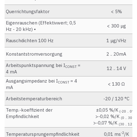
Querrichtungsfaktor
< 5%
Eigenrauschen (Effektivwert; 0,5
< 300 µg
Hz - 20 kHz) •
Rauschdichten 100 Hz
1 μg/√Hz
Konstantstromversorgung
2 .. 20mA
Arbeitspunktspannung bei I
=
CONST
12 .. 14 V
4 mA
Ausgangsimpedanz bei I
= 4
CONST
< 130 Ω
mA
Arbeitstemperaturbereich
-20 / 120 °C
Temp.-koeffizient der
±0,05 %/K
(-20 .. 0°C)
Empfindlichkeit
>-0,02 %/K
(0 .. 30°C
>-0,07 %/K
(30 .. 120°
-2
Temperatursprungempfindlichkeit
0,01 ms
/K